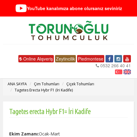
YouTube kanalımıza abone olursanız seviniriz
Online Alışveriş
Zeytincilik
Piedmontese
0532 266 40 41
ANA SAYFA
Çim Tohumları
Çiçek Tohumları
Tagetes Erecta Hybr F1 (İri Kadife)
Tagetes erecta Hybr F1= İri Kadife
Ekim Zamanı:
Ocak-Mart