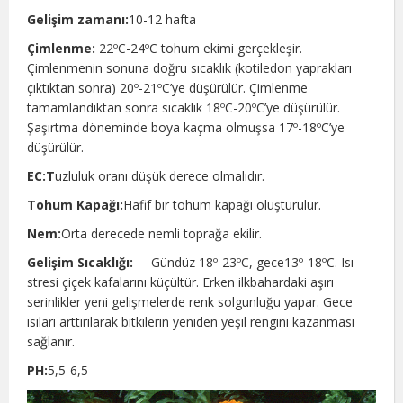
Gelişim zamanı:
10-12 hafta
Çimlenme:
22ºC-24ºC tohum ekimi gerçekleşir.
Çimlenmenin sonuna doğru sıcaklık (kotiledon yaprakları
çıktıktan sonra) 20º-21ºC’ye düşürülür. Çimlenme
tamamlandıktan sonra sıcaklık 18ºC-20ºC’ye düşürülür.
Şaşırtma döneminde boya kaçma olmuşsa 17º-18ºC’ye
düşürülür.
EC:T
uzluluk oranı düşük derece olmalıdır.
Tohum Kapağı:
Hafif bir tohum kapağı oluşturulur.
Nem:
Orta derecede nemli toprağa ekilir.
Gelişim Sıcaklığı:
Gündüz 18º-23ºC, gece13º-18ºC. Isı
stresi çiçek kafalarını küçültür. Erken ilkbahardaki aşırı
serinlikler yeni gelişmelerde renk solgunluğu yapar. Gece
ısıları arttırılarak bitkilerin yeniden yeşil rengini kazanması
sağlanır.
PH:
5,5-6,5