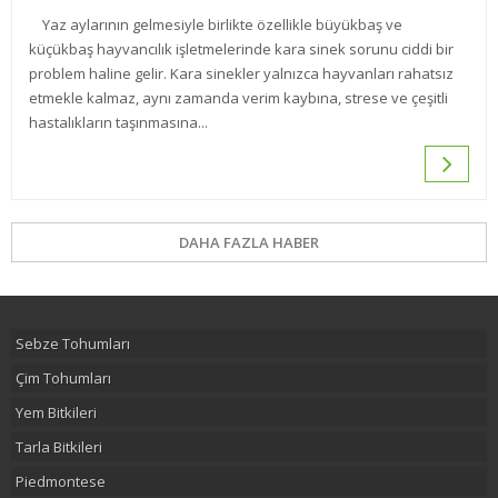
Yaz aylarının gelmesiyle birlikte özellikle büyükbaş ve
küçükbaş hayvancılık işletmelerinde kara sinek sorunu ciddi bir
problem haline gelir. Kara sinekler yalnızca hayvanları rahatsız
etmekle kalmaz, aynı zamanda verim kaybına, strese ve çeşitli
hastalıkların taşınmasına...
DAHA FAZLA HABER
Sebze Tohumları
Çim Tohumları
Yem Bitkileri
Tarla Bitkileri
Piedmontese