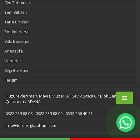
Çim Tohumları
Yem Bitkileri
Tarla Bitkileri
Piedmontese
Bitki Besleme
Anasayfa
Haberler
Bilgi Bankası
İletişim
Huzurevleri mah. Mavi Blv üzeri Ali Çevik Sitesi C / Blok Zemin Kat
Çukurova / ADANA
0322 239 88 08 - 0322 239 88 09 - 0532 266 40 41
info@torunoglutohum.com
2016 © Torunoğlu Tohumculuk |
Adana Marka Tescil
Adana E-Ticaret