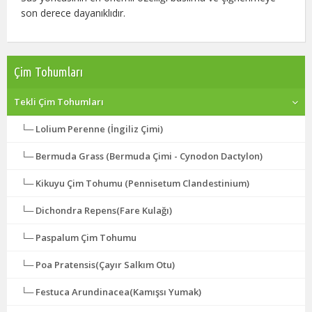
son derece dayanıklıdır.
Çim Tohumları
Tekli Çim Tohumları
Lolium Perenne (İngiliz Çimi)
Bermuda Grass (Bermuda Çimi - Cynodon Dactylon)
Kikuyu Çim Tohumu (Pennisetum Clandestinium)
Dichondra Repens(Fare Kulağı)
Paspalum Çim Tohumu
Poa Pratensis(Çayır Salkım Otu)
Festuca Arundinacea(Kamışsı Yumak)