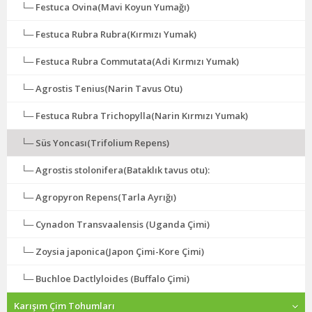
Festuca Ovina(Mavi Koyun Yumağı)
Festuca Rubra Rubra(Kırmızı Yumak)
Festuca Rubra Commutata(Adi Kırmızı Yumak)
Agrostis Tenius(Narin Tavus Otu)
Festuca Rubra Trichopylla(Narin Kırmızı Yumak)
Süs Yoncası(Trifolium Repens)
Agrostis stolonifera(Bataklık tavus otu):
Agropyron Repens(Tarla Ayrığı)
Cynadon Transvaalensis (Uganda Çimi)
Zoysia japonica(Japon Çimi-Kore Çimi)
Buchloe Dactlyloides (Buffalo Çimi)
Karışım Çim Tohumları