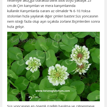
nedeniyle aküçgül olarakda bilinir.Bitki boyu yaklaşık 25
cm.dir.Çim karışımları ve mera karışımlarında
kullanılır.Karışımlarda oaranı az olmalıdır % 6-10.Yoksa
stolonları hızla yayılarak diğer çimleri bastırır.Süs yoncasının
nem isteği fazla olup aşırı sıçakda zorlanır.Biçimlerden sonra
hızla gelişir.
Süs yoncasının en önemli özelliği basılma ve çiğnenmeye