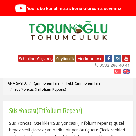
YouTube kanalımıza abone olursanız seviniriz
Online Alışveriş
Zeytincilik
Piedmontese
0532 266 40 41
ANA SAYFA
Çim Tohumları
Tekli Çim Tohumları
Süs Yoncası(Trifolium Repens)
Süs Yoncası(Trifolium Repens)
Süs Yoncası Özellikleri:Süs yoncası (Trifolium repens) güzel
beyaz renli çicek açan harika bir yer örtüçüdür.Çicek renkleri