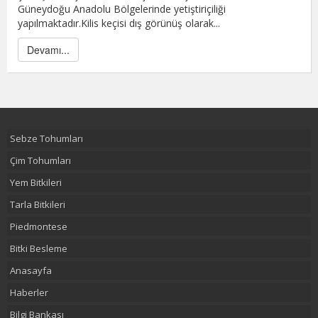
Güneydoğu Anadolu Bölgelerinde yetiştiriçiliği
yapılmaktadır.Kilis keçisi dış görünüş olarak...
Devamı...
Sebze Tohumları
Çim Tohumları
Yem Bitkileri
Tarla Bitkileri
Piedmontese
Bitki Besleme
Anasayfa
Haberler
Bilgi Bankası