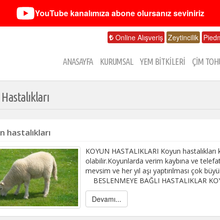
YouTube kanalımıza abone olursanız seviniriz
Online Alışveriş
Zeytincilik
Pied
ANASAYFA
KURUMSAL
YEM BİTKİLERİ
ÇİM TOH
Hastalıkları
 hastalıkları
KOYUN HASTALIKLARI Koyun hastalıkları k
olabilir.Koyunlarda verim kaybına ve telefa
mevsim ve her yıl aşı yaptırılması çok büy
BESLENMEYE BAĞLI HASTALIKLAR KOY
Devamı...