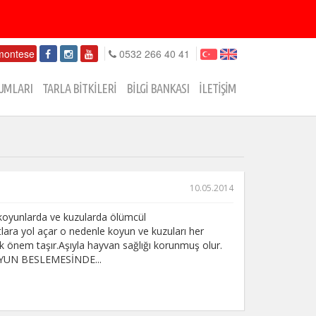
montese
0532 266 40 41
UMLARI
TARLA BİTKİLERİ
BİLGİ BANKASI
İLETİŞİM
10.05.2014
oyunlarda ve kuzularda ölümcül
tlara yol açar o nedenle koyun ve kuzuları her
ük önem taşır.Aşıyla hayvan sağlığı korunmuş olur.
UN BESLEMESİNDE...