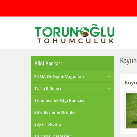
Koyun 
Bilgi Bankası
ENRIA Ot Biçme Vagonları
Koyun
Tarla Bitkileri
Tohumculuk Bilgi Bankası
Bitki Besleme Ürünleri
Soya Tohumu
Tarımsal Destekler