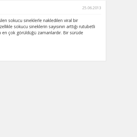
25.06.2013
en sokucu sineklerle nakledilen viral bir
ellikle sokucu sineklerin sayısının arttığı rutubetli
n en çok görüldüğü zamanlardır. Bir sürüde