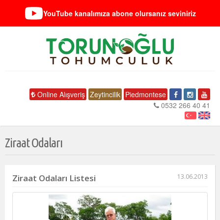
YouTube kanalımıza abone olursanız seviniriz
Online Alışveriş
Zeytincilik
Piedmontese
0532 266 40 41
Ziraat Odaları
Ziraat Odaları Listesi
13.06.2013