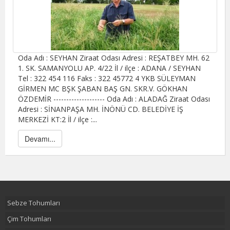
Oda Adı : SEYHAN Ziraat Odası Adresi : REŞATBEY MH. 62
1. SK. SAMANYOLU AP. 4/22 İl / ilçe : ADANA / SEYHAN
Tel : 322 454 116 Faks : 322 45772 4 YKB SÜLEYMAN
GİRMEN MC BŞK ŞABAN BAŞ GN. SKR.V. GÖKHAN
ÖZDEMİR -------------------- Oda Adı : ALADAĞ Ziraat Odası
Adresi : SİNANPAŞA MH. İNÖNÜ CD. BELEDİYE İŞ
MERKEZİ KT:2 İl / ilçe :...
Devamı...
Sebze Tohumları
Çim Tohumları