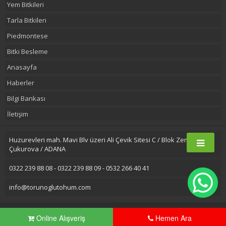
Yem Bitkileri
Tarla Bitkileri
Piedmontese
Bitki Besleme
Anasayfa
Haberler
Bilgi Bankası
İletişim
Huzurevleri mah. Mavi Blv üzeri Ali Çevik Sitesi C / Blok Zemin Kat
Çukurova / ADANA
0322 239 88 08 - 0322 239 88 09 - 0532 266 40 41
info@torunoglutohum.com
2016 © Torunoğlu Tohumculuk |
Adana Marka Tescil
Adana E-Ticaret
Online Alışveriş
Hemen Ara
Firmaları
Adana Web Tasarım