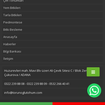
Çim Tohumları
Yem Bitkileri
Tarla Bitkileri
Piedmontese
Bitki Besleme
Anasayfa
Haberler
Bilgi Bankası
İletişim
Huzurevleri mah. Mavi Blv üzeri Ali Çevik Sitesi C / Blok Zemin Kat
Çukurova / ADANA
0322 239 88 08 - 0322 239 88 09 - 0532 266 40 41
info@torunoglutohum.com
2016 © Torunoğlu Tohumculuk |
Adana Marka Tescil
Adana E-Ticaret