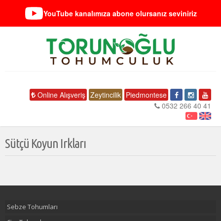
YouTube kanalımıza abone olursanız seviniriz
Online Alışveriş
Zeytincilik
Piedmontese
0532 266 40 41
Sütçü Koyun Irkları
Sebze Tohumları