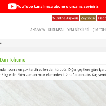
YouTube kanalımıza abone olursanız seviniriz
Online Alışveriş
Zeytincilik
Pied
ANASAYFA
KURUMSAL
YEM BİTKİLERİ
ÇİM TOH
mu
 Darı Tohumu
rıdan sonra en çok tercih edilen darı türüdür. Diğer çeşitlere göre içer
 5 kg ekilir. Ekim zamanı mısır ekiminden 1-2 hafta sonradır. Kuş yemi