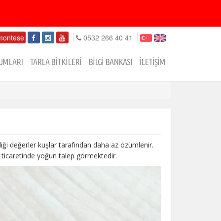
montese
0532 266 40 41
UMLARI
TARLA BİTKİLERİ
BİLGİ BANKASI
İLETİŞİM
diği değerler kuşlar tarafından daha az özümlenir.
 ticaretinde yoğun talep görmektedir.