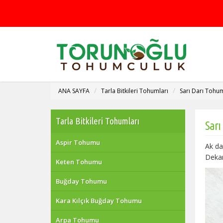
ANA SAYFA
Tarla Bitkileri Tohumları
Sarı Darı Tohu
Tarla Bitkileri Tohumları
Sarı
Aspir Tohumu
Ak da
Dekar
Keten Tohumu
Buğday Tohumu
Kara Kılçık Buğday Tohumu
Arpa Tohumu