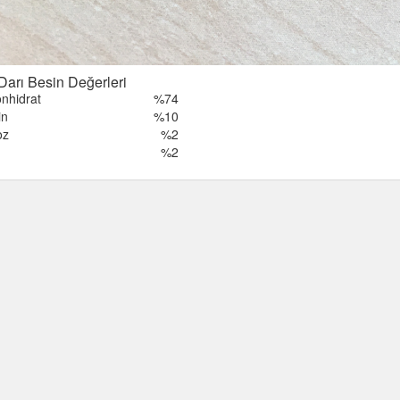
Darı Besin Değerleri
nhidrat
%74
in
%10
oz
%2
%2