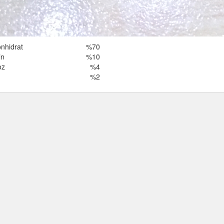
nhidrat
%70
in
%10
oz
%4
%2