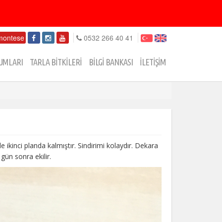
montese
0532 266 40 41
UMLARI
TARLA BİTKİLERİ
BİLGİ BANKASI
İLETİŞİM
e ikinci planda kalmıştır. Sindirimi kolaydır. Dekara
 gün sonra ekilir.