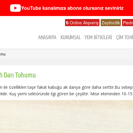
YouTube kanalımıza abone olursanız seviniriz
Online Alışveriş
Zeytincilik
Pied
ANASAYFA
KURUMSAL
YEM BİTKİLERİ
ÇİM TOH
humu
ah Darı Tohumu
rı ile özellikleri taşır fakat kabuğu ak darıya göre daha serttir.Bu sebepl
ekilir. Kuş yemi sektöründe ilgi gören bir çeşittir. Mısır ekiminden 10-15