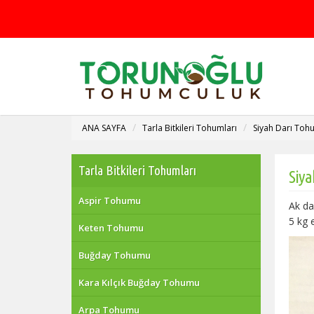
ANA SAYFA
Tarla Bitkileri Tohumları
Siyah Darı To
Tarla Bitkileri Tohumları
Siy
Aspir Tohumu
Ak da
5 kg 
Keten Tohumu
Buğday Tohumu
Kara Kılçık Buğday Tohumu
Arpa Tohumu