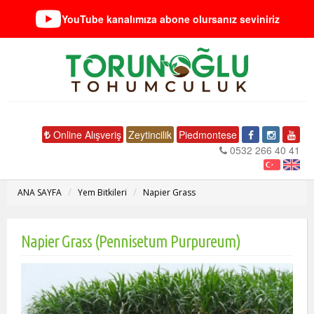
YouTube kanalımıza abone olursanız seviniriz
Online Alışveriş
Zeytincilik
Piedmontese
0532 266 40 41
ANA SAYFA
Yem Bitkileri
Napier Grass
Napier Grass (Pennisetum Purpureum)