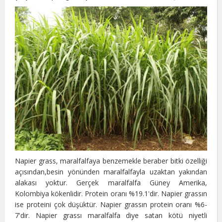
Napier grass, maralfalfaya benzemekle beraber bitki özelliği
açısından,besin yönünden maralfalfayla uzaktan yakından
alakası yoktur. Gerçek maralfalfa Güney Amerika,
Kolombiya kökenlidir. Protein oranı %19.1'dir. Napier grassın
ise proteini çok düşüktür. Napier grassın protein oranı %6-
7'dir. Napier grassı maralfalfa diye satan kötü niyetli