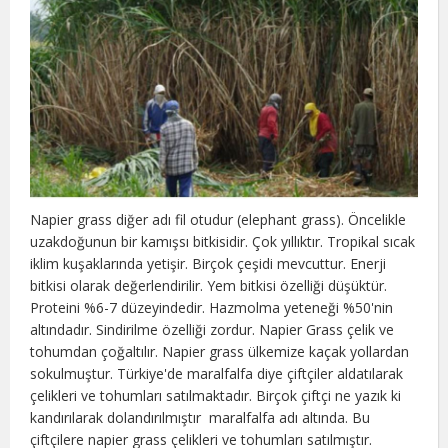
Napier grass diğer adı fil otudur (elephant grass). Öncelikle
uzakdoğunun bir kamışsı bitkisidir. Çok yıllıktır. Tropikal sıcak
iklim kuşaklarında yetişir. Birçok çeşidi mevcuttur. Enerji
bitkisi olarak değerlendirilir. Yem bitkisi özelliği düşüktür.
Proteini %6-7 düzeyindedir. Hazmolma yeteneği %50'nin
altındadır. Sindirilme özelliği zordur. Napier Grass çelik ve
tohumdan çoğaltılır. Napier grass ülkemize kaçak yollardan
sokulmuştur. Türkiye'de maralfalfa diye çiftçiler aldatılarak
çelikleri ve tohumları satılmaktadır. Birçok çiftçi ne yazık ki
kandırılarak dolandırılmıştır maralfalfa adı altında. Bu
çiftçilere napier grass çelikleri ve tohumları satılmıştır.